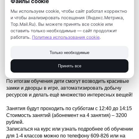
Файлы cookie
Мы используем cookie, чтобы сайт работал корректно
Новый год – новый курс по программированию!
и чтобы анализировать посещения (Яндекс.Метрика,
Открываем набор на курс по программированию в
Top.Mail.Ru). Вы можете принять все cookie или
«Minecraft» для 1-4 классов.
оставить только необходимые — сайт продолжит
На занятиях ребята узнают, как можно создавать
работать.
Политика использования cookie
.
объекты в популярной игре «Minecraft» с помощью
языка программирования Python, напишут код,
Только необходимые
который будет заменять блоки под ногами персонажа,
изучат основные команды библиотеки (создание
Принять все
блока, взятие позиции игрока) и способы записи
циклов.
По итогам обучения дети смогут возводить красивые
замки и дворцы в игре, автоматизировать добычу
ресурсов и делать ещё множество интересных вещей!
Занятия будут проходить по субботам с 12:40 до 14:15
Стоимость занятий (абонемент на 4 занятия) – 3200
рублей.
Записаться на курс или узнать подробнее об обучении
для 1-4 классов можно по телефону 609-826 или на