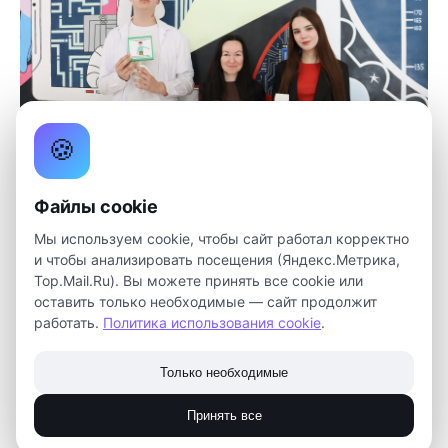
🍪
Файлы cookie
Роксана – лауреат 2 степени в номинации
Мы используем cookie, чтобы сайт работал корректно
«Техническая направленность» направления
и чтобы анализировать посещения (Яндекс.Метрика,
«Информационные технологии».
Top.Mail.Ru). Вы можете принять все cookie или
Победу ей принесла программа «Технологии
оставить только необходимые — сайт продолжит
виртуальной и дополненной реальности:
работать.
Политика использования cookie
.
пространство, творчество, визуализация», по которой
обучаются ребята в Томской области.
Только необходимые
В целом, педагоги из нашего региона показали
Принять все
выдающиеся результаты на конкурсе: 11 призовых
мест! 8 дипломов лауреатов 1 степени, 2 — 1 степени