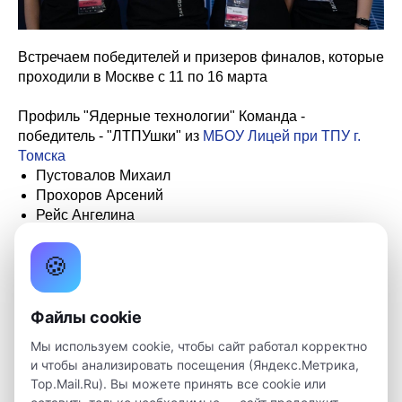
Встречаем победителей и призеров финалов, которые
проходили в Москве с 11 по 16 марта
Профиль "Ядерные технологии" Команда -
победитель - "ЛТПУшки" из
МБОУ Лицей при ТПУ г.
Томска
Пустовалов Михаил
Прохоров Арсений
Рейс Ангелина
Трофимова Анастасия
🍪
Пустовалов Михаил - победитель в личном зачете
Прохоров Арсений - призер в личном зачете
Файлы cookie
Мы используем cookie, чтобы сайт работал корректно
В финале приняли участие 125 школьников из 22
и чтобы анализировать посещения (Яндекс.Метрика,
регионов России. Разработчиком профиля выступает
Top.Mail.Ru). Вы можете принять все cookie или
НИЯУ МИФИ
, соревнования проходят при поддержке