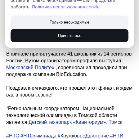
оставить только необходимые — сайт продолжит
госкорпорации
Росатом
.
работать.
Политика использования cookie
.
Профиль "Инженерные биологические системы"
Только необходимые
Целищева Татьяна, ученица
29 гимназии
и
Детского
технопарка «Кванториум», Томск
- призер в личном
Принять все
зачете
В финале принял участие 41 школьник из 14 регионов
России. Вузом-организатором профиля выступил
Московский Политех
, соревнования проходили при
поддержке компании BioEducation.
Поздравляем каждого, кто прошел этот финал, и ждем
вас в новом сезоне!
*Региональным координатором Национальной
технологической олимпиады в Томской области
является
Детский технопарк «Кванториум», Томск
#НТО
#НТОлимпиада
#КружковоеДвижение
#НТИ