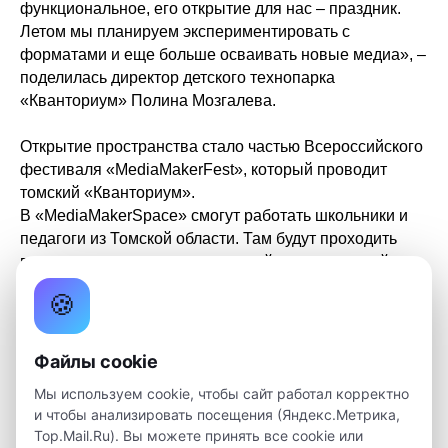
функциональное, его открытие для нас – праздник.
Летом мы планируем экспериментировать с
форматами и еще больше осваивать новые медиа», –
поделилась директор детского технопарка
«Кванториум» Полина Мозгалева.
Открытие пространства стало частью Всероссийского
фестиваля «MediaMakerFest», который проводит
томский «Кванториум».
В «MediaMakerSpace» смогут работать школьники и
педагоги из Томской области. Там будут проходить
воркшопы по медиа, виртуальной и дополненной
реальности, образовательные семинары, мастер-
🍪
классы, медиабуткемпы для погружения школьников,
студентов, педагогов в сферу креативных индустрий и
технологий.
Файлы cookie
Мы используем cookie, чтобы сайт работал корректно
и чтобы анализировать посещения (Яндекс.Метрика,
Проект реализуется с использованием средств
Top.Mail.Ru). Вы можете принять все cookie или
гранта Президента Российской Федерации на