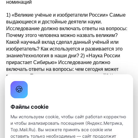
номинаций
1) «Великие учёные и изобретатели России» Самые
выдающиеся и достойные деятели науки.
Исследование должно включать ответы на вопросы:
Почему этого человека можно назвать великим?
Какой научный вклад сделал данный учёный или
изобретатель? Как используется и развивается это
знание/технология в наши дни? 2) «Наука России
прирастает Сибирью» Исследование должно
включать ответы на вопросы: чем сегодня может
гордиться Томск в плане научных открытий? Какие
важные научные прорывы были сделаны сибирскими
🍪
учёными и научными коллективами за 150 лет
томской науки? 3) «Невероятно, но факт!»
Исследование может быть направлено на то, чтобы
Файлы cookie
выявить самое оригинальное, невероятное научное
Мы используем cookie, чтобы сайт работал корректно
открытие или инновационное изобретение, сделанное
и чтобы анализировать посещения (Яндекс.Метрика,
в России. Исследование должно включать ответы на
Top.Mail.Ru). Вы можете принять все cookie или
вопросы: Кто и когда создал/открыл технологию/
оставить только необходимые — сайт продолжит
знание/изобретение? Какую проблему оно призвано