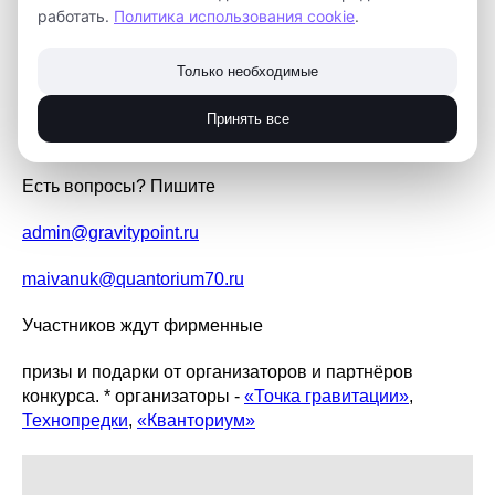
работать.
Политика использования cookie
.
решить? В чём его уникальность и какое значение для
будущего оно имело в своё время или имеет сейчас?
Загружайте свои работы до 23 октября
Только необходимые
(
admin@gravitypoint.ru
)
Принять все
Подробности
здесь
Есть вопросы? Пишите
admin@gravitypoint.ru
maivanuk@quantorium70.ru
Участников ждут фирменные
призы и подарки от организаторов и партнёров
конкурса. * организаторы -
«Точка гравитации»
,
Технопредки
,
«Кванториум»