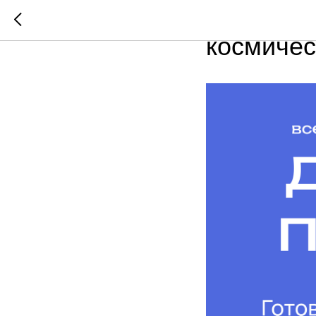
Примите 
космичес