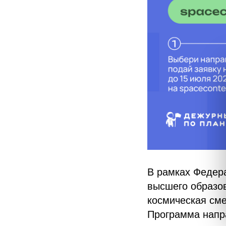
В рамках Федера
высшего образо
космическая см
Программа напр