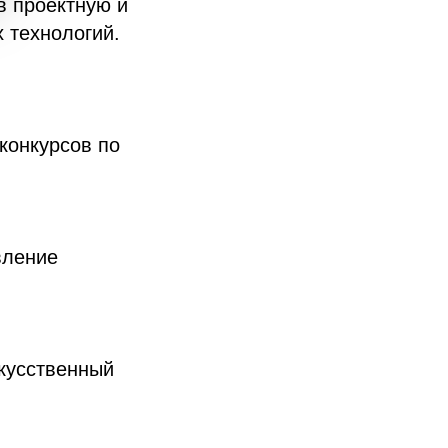
в проектную и
 технологий.
конкурсов по
вление
кусственный