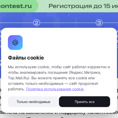
🍪
Файлы cookie
Мы используем cookie, чтобы сайт работал корректно и
чтобы анализировать посещения (Яндекс.Метрика,
Top.Mail.Ru). Вы можете принять все cookie или
оставить только необходимые — сайт продолжит
работать.
Политика использования cookie
.
льного проекта «Кадры для космоса» Министер
вания Российской Федерации пройдет Всеросси
Только необходимые
Принять все
ена «Дежурный по планете».
авлена на выявление и поддержку талантливых