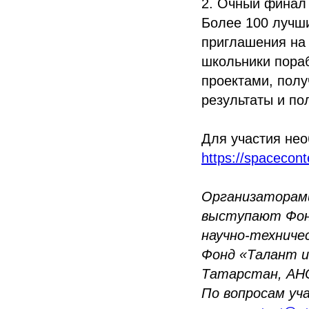
2. Очный финал 
Более 100 лучши
приглашения на 
школьники пора
проектами, полу
результаты и по
Для участия нео
https://spacecont
Организаторами
выступают Фон
научно‑техниче
Фонд «Талант и
Татарстан, АН
По вопросам уч