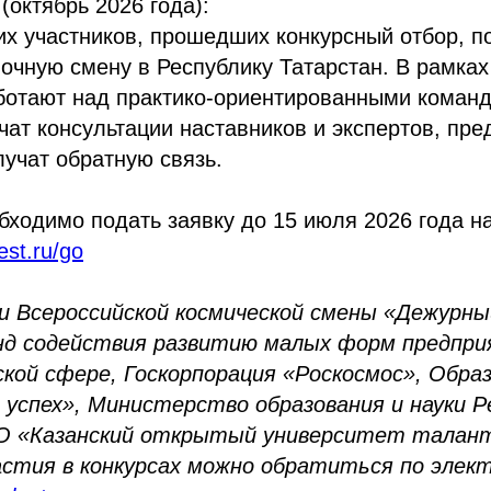
(октябрь 2026 года):
х участников, прошедших конкурсный отбор, п
очную смену в Республику Татарстан. В рамка
ботают над практико-ориентированными коман
чат консультации наставников и экспертов, пре
лучат обратную связь.
бходимо подать заявку до 15 июля 2026 года на
est.ru/go
 Всероссийской космической смены «Дежурны
д содействия развитию малых форм предпри
ской сфере, Госкорпорация «Роскосмос», Обр
 успех», Министерство образования и науки Р
О «Казанский открытый университет таланто
астия в конкурсах можно обратиться по элек