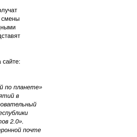
олучат
х смены
дными
дставят
 сайте:
й по планете»
ятий в
азовательный
еспублики
в 2.0».
тронной почте