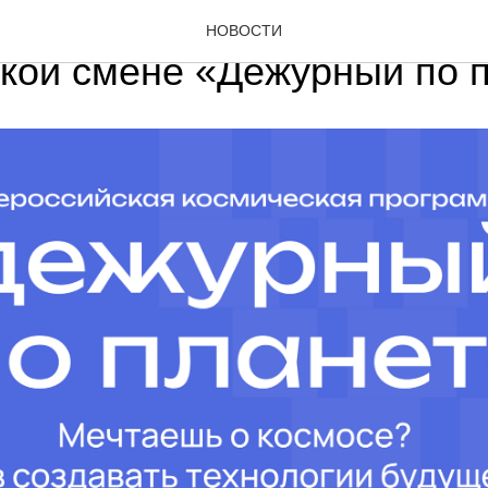
участие во Всероссийской
НОВОСТИ
кой смене «Дежурный по 