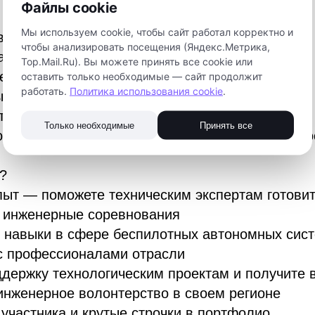
Файлы cookie
Мы используем cookie, чтобы сайт работал корректно и
вовать?
чтобы анализировать посещения (Яндекс.Метрика,
аспиранты технических направлений
Top.Mail.Ru). Вы можете принять все cookie или
ециалисты инженерных специальностей
оставить только необходимые — сайт продолжит
работать.
Политика использования cookie
.
, студенты СПО и вузов
технологических компаний
Только необходимые
Принять все
хочет заниматься социально полезной деятельно
?
ыт — поможете техническим экспертам готови
ь инженерные соревнования
 навыки в сфере беспилотных автономных сист
с профессионалами отрасли
держку технологическим проектам и получите 
инженерное волонтерство в своем регионе
участника и крутые строчки в портфолио.