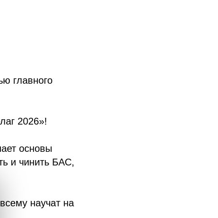
ью главного
лаг 2026»!
нает основы
ть и чинить БАС,
 всему научат на