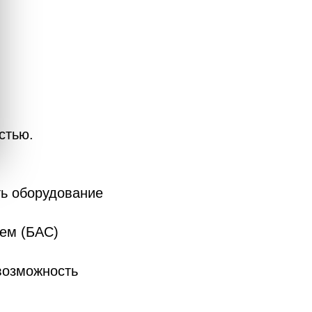
стью.
ть оборудование
ем (БАС)
возможность