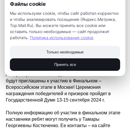
Файлы cookie
количество баллов, вошли и кванторианцы из томской
области:
Мы используем cookie, чтобы сайт работал корректно
Диана Воробьева с проектом «Дизайн-проект
и чтобы анализировать посещения (Яндекс.Метрика,
спортивного комплекса для инвалидов-
Top.Mail.Ru). Вы можете принять все cookie или
колясочников и людей с ДЦП» («Мобильный
оставить только необходимые — сайт продолжит
Кванториум», МКОУ «Тегульдетская СОШ», г.
работать.
Политика использования cookie
.
Томск, с. Тегульдет)
Максим Фролов с проектом «Ручные часы на
Только необходимые
Arduino» («Мобильный Кванториум», МБОУ
«Первомайская СОШ», г. Томск, с.
Принять все
Первомайское).
Авторы проектов – победителей и их наставники
будут приглашены к участию в Финальном –
Всероссийском этапе в Москве! Церемония
награждения победителей и призеров пройдет в
Государственной Думе 13-15 сентября 2024 г.
Полную информацию об участии в финальном этапе
наставники ребят могут получить у Тамары
Георгиевны Костюченко. Ее контакты – на сайте