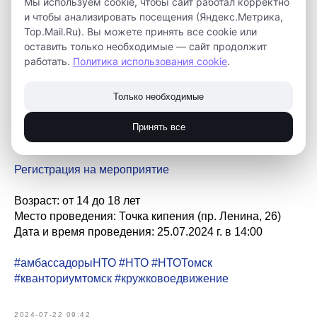
Мы используем cookie, чтобы сайт работал корректно
в Томской области".
и чтобы анализировать посещения (Яндекс.Метрика,
Top.Mail.Ru). Вы можете принять все cookie или
Амбассадоры НТО в интерактивном формате
оставить только необходимые — сайт продолжит
предложат идеи по развитию олимпиады в регионе и
работать.
Политика использования cookie
.
заложат основу дорожной карты НТО.
Только необходимые
Это событие поможет каждому из участников больше
погрузиться в сообщество и успешно пройти весь путь
Принять все
инженерной олимпиады.
Регистрация на мероприятие
Возраст: от 14 до 18 лет
Место проведения: Точка кипения (пр. Ленина, 26)
Дата и время проведения: 25.07.2024 г. в 14:00
#амбассадорыНТО
#НТО
#НТОТомск
#кванториумтомск
#кружковоедвижение
2024-07-22 09:42