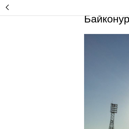
Двое Ква
Байкону