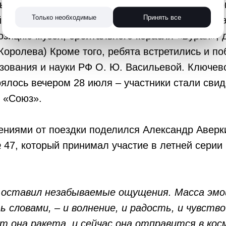
ыход экипажа и выслушали доклад космонавто
Только необходимые
Принять все
 комиссии, а также посетили музей космодром
озицию музея, орбитального корабля «Буран», 
 Королева) Кроме того, ребята встретились и п
зования и науки РФ О. Ю. Васильевой. Ключев
ялось вечером 28 июля – участники стали свид
 «Союз».
ниями от поездки поделился Александр Аверки
47, который принимал участие в летней серии
оставил незабываемые ощущения. Масса эмо
 словами, – и волнение, и радость, и чувств
т она ракета, и сейчас она отправится в кос