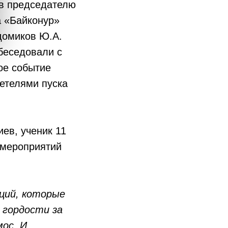
в председателю
а «Байконур»
домиков Ю.А.
обеседовали с
ое событие
етелями пуска
ев, ученик 11
 мероприятий
ций, которые
о гордости за
мос. И