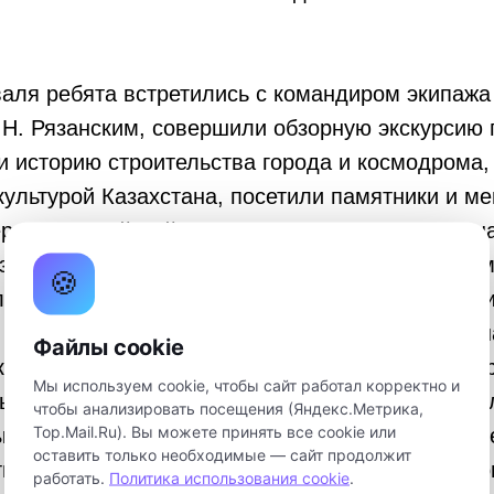
аля ребята встретились с командиром экипажа
Н. Рязанским, совершили обзорную экскурсию 
и историю строительства города и космодрома,
культурой Казахстана, посетили памятники и м
ероем Российской Федерации, летчиком-космон
зуткиным, который подробно рассказал о свое
🍪
ете в 1997 году. Участники Фестиваля посетил
космическую школу имени В. Н. Челомея, позн
Файлы cookie
космического моделизма и ракетомоделизма, п
Мы используем cookie, чтобы сайт работал корректно и
е пуски собственноручно изготовленных модел
чтобы анализировать посещения (Яндекс.Метрика,
Top.Mail.Ru). Вы можете принять все cookie или
 к монументу академика В.Н. Челомея, осмотр
оставить только необходимые — сайт продолжит
ики, посетили историческую аллею космонавто
работать.
Политика использования cookie
.