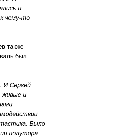
ались и
 к чему-то
ев также
иваль был
. И Сергей
ь живые и
нами
аимодействии
нтастика. Было
нии полутора