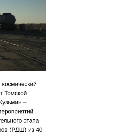
й космический
т Томской
Кузьмин –
мероприятий
тельного этапа
ков (РДШ) из 40