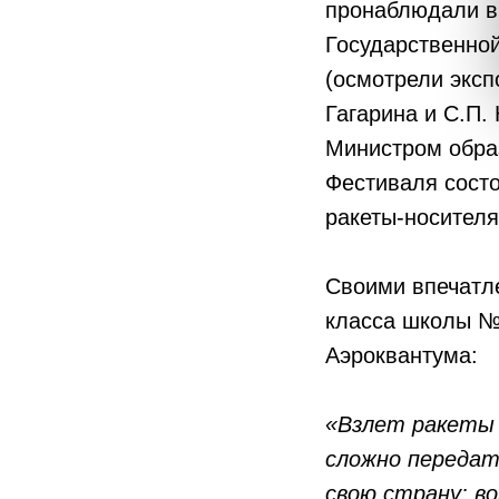
пронаблюдали в
Государственной
(осмотрели эксп
Гагарина и С.П.
Министром обра
Фестиваля состо
ракеты-носителя
Своими впечатле
класса школы № 
Аэроквантума:
«Взлет ракеты 
сложно передать
свою страну: во