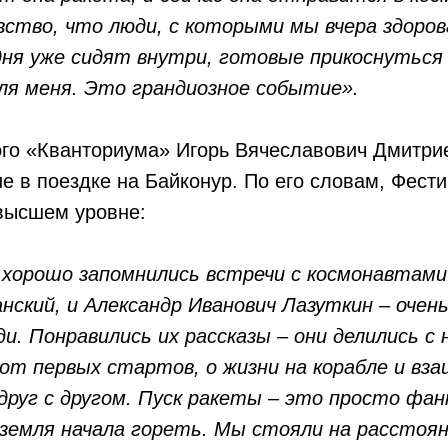
вство, что люди, с которыми мы вчера здоров
дня уже сидят внутри, готовые прикоснуться
ля меня. Это грандиозное событие».
ого «Кванториума» Игорь Вячеславович Дмитри
е в поездке на Байконур. По его словам, Фест
 высшем уровне:
ь хорошо запомнились встречи с космонавтами
нский, и Александр Иванович Лазуткин – очен
. Понравились их рассказы – они делились с 
от первых стартов, о жизни на корабле и вз
 друг с другом. Пуск ракеты – это просто фа
земля начала гореть. Мы стояли на расстоя