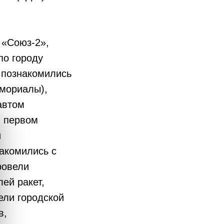
 «Союз-2»,
по городу
 познакомились
емориалы),
автом
м первом
и
акомились с
ровели
ей ракет,
ели городской
в,