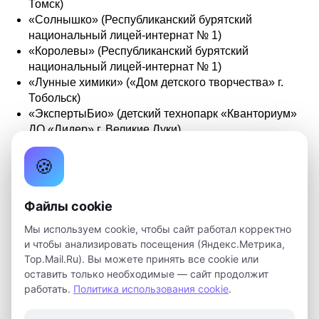
Томск)
«Солнышко» (Республиканский бурятский
национальный лицей-интернат № 1)
«Королевы» (Республиканский бурятский
национальный лицей-интернат № 1)
«Лунные химики» («Дом детского творчества» г.
Тобольск)
«ЭкспертыБио» (детский технопарк «Кванториум»
ДО «Лидер» г. Великие Луки)
«ForestКвант» («Школьный Кванториум» СОШ №2
🍪
г. Березники)
В направлении «Экспериментальная биология.
Файлы cookie
Наследие С.С. Четверикова» (9-11 класс):
«Нейроны» (детский технопарк «Кванториум» г.
Мы используем cookie, чтобы сайт работал корректно
Томск)
и чтобы анализировать посещения (Яндекс.Метрика,
«Эврика» (детский технопарк «Кванториум» г.
Top.Mail.Ru). Вы можете принять все cookie или
Томск)
оставить только необходимые — сайт продолжит
«БиоВет» (Томский аграрный колледж)
работать.
Политика использования cookie
.
«Фотосинтез» (Институт развития образования
Оренбургской области)