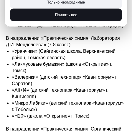
Только необходимые
«Химбиозники» (школа № 216 г. Новосибирск)
«Биохулиганы» («Красноярский Кванториум» г.
Принять все
Ачинск)
«Рыжыки» (ЦРТ «Кванториум» г. Санкт-Петербург)
В направлении «Практическая химия. Лаборатория
Д.И. Менделеева» (7-8 класс):
«Уранчики» (Сайгинская школа, Верхнекетский
район, Томская область)
«Лакмусовые бумажки» (школа «Открытие» г.
Томск)
«Валерики» (детский технопарк «Кванториум» г.
Саратов)
«Alt+f4» (детский технопарк «Кванториум» г.
Кингисепп)
«Микро Лабики» (детский технопарк «Кванториум»
г. Тобольск)
«H20» (школа «Открытие» г. Томск)
В направлении «Практическая химия. Органический