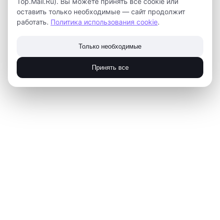
Top.Mail.Ru). Вы можете принять все cookie или
Сегодня у нас у всех небольшой праздник,
оставить только необходимые — сайт продолжит
поздравляем всех причастных и желаем гениальных
работать.
Политика использования cookie
.
идей, надежных партнеров в команде и
феноменальной усидчивости.
Только необходимые
2020-01-17 06:37
Принять все