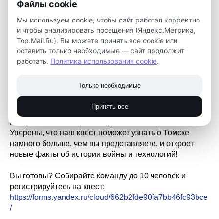
Файлы cookie
Сезон уличных квестов возвращается!
7 мая в 14:30 приглашаем вас на QR-квест «Томск
Мы используем cookie, чтобы сайт работал корректно
военный»!
и чтобы анализировать посещения (Яндекс.Метрика,
Top.Mail.Ru). Вы можете принять все cookie или
Он позволит погрузиться в историю города и узнать
оставить только необходимые — сайт продолжит
много нового о его роли в Великой Отечественной
работать.
Политика использования cookie
.
войне! Вы узнаете, как Томск стал одним из важных
центров промышленности и технологий и помог
Только необходимые
победе.
Также мы поделимся интересными фактами о зданиях
Принять все
города, которые связаны с военным временем, и
изобретениях, которые создали томские ученые.
Уверены, что наш квест поможет узнать о Томске
намного больше, чем вы представляете, и откроет
новые факты об истории войны и технологий!
Вы готовы? Собирайте команду до 10 человек и
регистрируйтесь на квест:
https://forms.yandex.ru/cloud/662b2fde90fa7bb46fc93bce
/