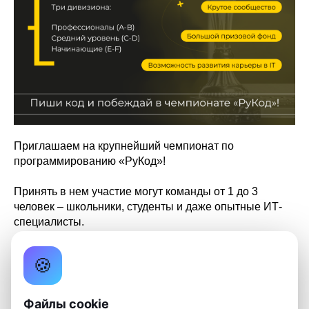
Приглашаем на крупнейший чемпионат по
программированию «РуКод»!
Принять в нем участие могут команды от 1 до 3
человек – школьники, студенты и даже опытные ИТ-
специалисты.
Чтобы участвовать в «РуКоде», достаточно базово
🍪
знать алгоритмы и уметь программировать на одном
из языков: C/C++, Python, Java, Kotlin, Rust.
Файлы cookie