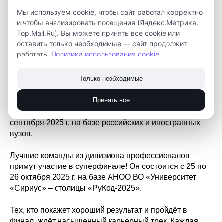
Зарегистрироваться на Чемпионат может любой
Мы используем cookie, чтобы сайт работал корректно
желающий:
https://www.gosuslugi.ru/landing/RuCode
и чтобы анализировать посещения (Яндекс.Метрика,
Заявки принимаются до 31 августа. После
Top.Mail.Ru). Вы можете принять все cookie или
регистрации нужно будет пройти тренировочный
оставить только необходимые — сайт продолжит
модуль или сразу перейти к заданиям отборочного
работать.
Политика использования cookie
.
этапа.
По итогам решения задач отборочного этапа вам
Только необходимые
будет рекомендован дивизион (старший, средний или
Принять все
младший), в рамках которого команда будет
выступать в финале. Финал Чемпионата пройдет 28
сентября 2025 г. на базе российских и иностранных
вузов.
Лучшие команды из дивизиона профессионалов
примут участие в суперфинале! Он состоится с 25 по
26 октября 2025 г. на базе АНОО ВО «Университет
«Сириус» – столицы «РуКод-2025».
Тех, кто покажет хороший результат и пройдёт в
Финал, ждёт насыщенный карьерный трек. Каждая