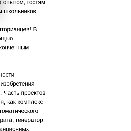
 опытом, гостям
ы школьников.
нторианцев! В
мощью
аконченным
ности
 изобретения
. Часть проектов
я, как комплекс
втоматического
рата, генератор
танционных