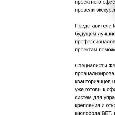
проектного офи
провели экскурс
Представители И
будущем лучшие 
профессионалов 
проектам поможе
Специалисты Фе
проанализировал
кванторианцев н
уже готовы к оф
систем для упра
крепления и отк
кислорода BET,