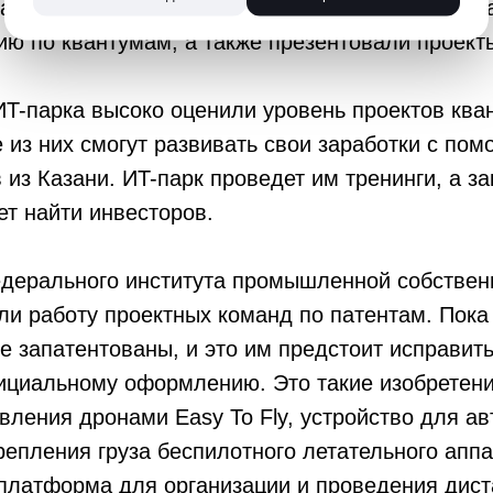
са ФИПС. Мероприятие прошло в рамках обмена
ию по квантумам, а также презентовали проект
T-парка высоко оценили уровень проектов ква
из них смогут развивать свои заработки с по
из Казани. ИT-парк проведет им тренинги, а з
т найти инвесторов.
дерального института промышленной собствен
и работу проектных команд по патентам. Пока
е запатентованы, и это им предстоит исправить
ициальному оформлению. Это такие изобретени
вления дронами Easy To Fly, устройство для а
репления груза беспилотного летательного аппа
 платформа для организации и проведения дис