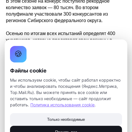
В этом сезоне на конкурс поступило рекордное
количество заявок — 80 тысяч. Во втором
полуфинале участвовали 300 конкурсантов из
регионов Сибирского федерального округа.
Осенью по итогам всех испытаний определят 400
участников, которые представят свои регионы в
финале конкурса. Он пройдет в Туле в октябре 2026
🍪
года.
Желаем успеха нашим наставницам и надеемся
Файлы cookie
увидеть их в финале!
Мы используем cookie, чтобы сайт работал корректно
Конкурс «Быть, а не казаться» включен в перечень
и чтобы анализировать посещения (Яндекс.Метрика,
значимых конкурсов для педагогов Минпросвещения
Top.Mail.Ru). Вы можете принять все cookie или
России и является частью президентского
оставить только необходимые — сайт продолжит
работать.
Политика использования cookie
.
нацпроекта «Молодежь и дети». Проект,
направленный на развитие системы
наставничества, поддержку лучших практик
Только необходимые
патриотического воспитания и формирование
кадрового резерва специалистов в этой сфере,