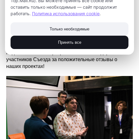
Top.Mail.Ru). Вы можете принять все cookie или
том числе – «Кванториум».
оставить только необходимые — сайт продолжит
работать.
Политика использования cookie
.
Гости познакомились с направлениями детского
технопарка, проектами, достижениями детей и
Только необходимые
оборудованием.
Принять все
Мы были рады видеть у себя коллег-педагогов и
поделиться своими разработками. Благодарим
участников Съезда за положительные отзывы о
наших проектах!