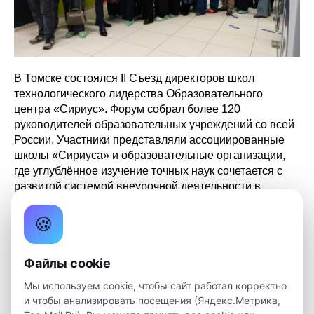
В Томске состоялся II Съезд директоров школ
технологического лидерства Образовательного
центра «Сириус». Форум собрал более 120
руководителей образовательных учреждений со всей
России. Участники представляли ассоциированные
школы «Сириуса» и образовательные организации,
где углублённое изучение точных наук сочетается с
развитой системой внеурочной деятельности в
партнёрстве с вузами и технологическими
компаниями.
🍪
Участникам было интересно познакомиться с
Файлы cookie
образовательной экосистемой Томской области, где
обучение тесно интегрировано с научными
Мы используем cookie, чтобы сайт работал корректно
исследованиями и реальным производством. Они
и чтобы анализировать посещения (Яндекс.Метрика,
посетили несколько образовательных организаций, в