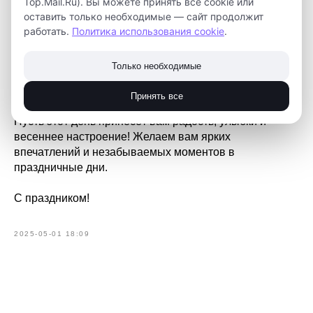
Top.Mail.Ru). Вы можете принять все cookie или
оставить только необходимые — сайт продолжит
В этот день наш коллектив не только отмечает
работать.
Политика использования cookie
.
праздник, но и делает полезное дело — заботится о
своём пространстве. Мы прибрались на прилегающей
Только необходимые
территории, чтобы создать чистоту и порядок вокруг
себя.
Принять все
Пусть этот день принесёт вам радость, улыбки и
весеннее настроение! Желаем вам ярких
впечатлений и незабываемых моментов в
праздничные дни.
С праздником!
2025-05-01 18:09