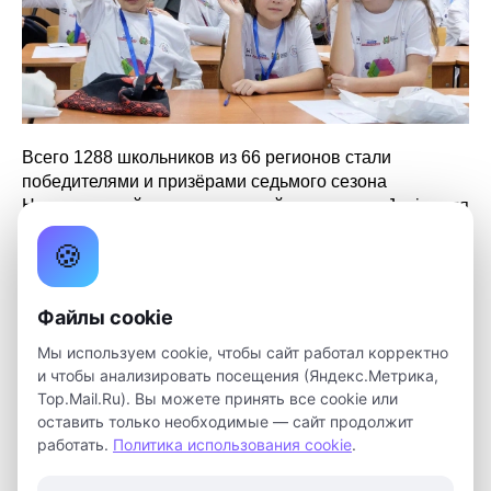
Всего 1288 школьников из 66 регионов стали
победителями и призёрами седьмого сезона
Национальной технологической олимпиады Junior для
учеников 5-7 классов.
🍪
В 2025 году юниорский трек НТО проходит по семи
технологическим и самым современным сферам:
Файлы cookie
виртуальная реальность
искусственный интеллект
Мы используем cookie, чтобы сайт работал корректно
компьютерные игры
и чтобы анализировать посещения (Яндекс.Метрика,
Top.Mail.Ru). Вы можете принять все cookie или
космос
оставить только необходимые — сайт продолжит
роботы
работать.
Политика использования cookie
.
среда обитания
киберфизические системы.