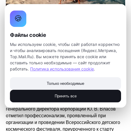
🍪
Файлы cookie
Мы используем cookie, чтобы сайт работал корректно
и чтобы анализировать посещения (Яндекс.Метрика,
Top.Mail.Ru). Вы можете принять все cookie или
оставить только необходимые — сайт продолжит
работать.
Политика использования cookie
.
Директор Томского детского технопарка И.В.
Только необходимые
Дмитриев получил благодарственное письмо от
государственной корпорации по космической
Принять все
деятельности «Роскосмос». Заместитель
генерального директора корпорации Ю. В. Власов
отметил профессионализм, проявленный при
организации и проведении Всероссийского детского
космического фестиваля, приуроченного к старту