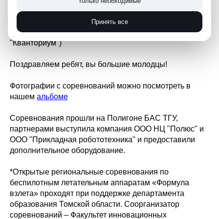
Только необходимые
1 место - команда "Holocron" (МАОУ СОШ №28 г.
Принять все
Томска, ОГАОУ "Интеграция", Детский технопарк
"Кванториум")
Поздравляем ребят, вы большие молодцы!
Фотографии с соревнований можно посмотреть в
нашем
альбоме
Соревнования прошли на Полигоне БАС ТГУ,
партнерами выступила компания ООО НЦ "Полюс" и
ООО "Прикладная робототехника" и предоставили
дополнительное оборудование.
*Открытые региональные соревнования по
беспилотным летательным аппаратам «Формула
взлета» проходят при поддержке департамента
образования Томской области. Соорганизатор
соревнований – Факультет инновационных