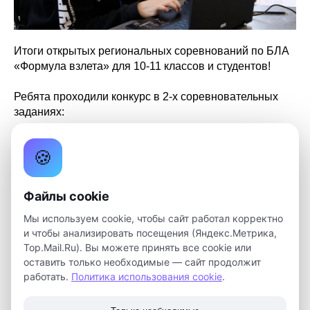
Итоги открытых региональных соревнований по БЛА
«Формула взлета» для 10-11 классов и студентов!
Ребята проходили конкурс в 2-х соревновательных
заданиях:
«Дефектовка БЛА» задача участников выяснить,
🍪
какие 2 ошибки допущены в дроне
«Автономный лабиринт» нужно написать программу
Файлы cookie
для прохождения лабиринта, подготовленного
нашими экспертами
Мы используем cookie, чтобы сайт работал корректно
и чтобы анализировать посещения (Яндекс.Метрика,
Top.Mail.Ru). Вы можете принять все cookie или
Победителями в финальном этапе стали:
оставить только необходимые — сайт продолжит
работать.
Политика использования cookie
.
3 место - команда "Мощный свэг 1" (ФИТ ТГУ)
2 место - команда "Aviasales" (ФИТ ТГУ)