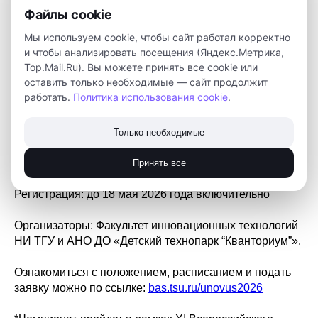
Файлы cookie
Приглашаем обучающихся 14–17 лет принять участие
Мы используем cookie, чтобы сайт работал корректно
в региональных соревнованиях по беспилотным
и чтобы анализировать посещения (Яндекс.Метрика,
летательным аппаратам.
Top.Mail.Ru). Вы можете принять все cookie или
оставить только необходимые — сайт продолжит
Участникам предстоит в составе команды
работать.
Политика использования cookie
.
запрограммировать автономный полет квадрокоптера
«Геоскан Пионер Базовый», пройти трассу и
выполнить посадку на свободный «дронопорт».
Только необходимые
Формат участия: команды по 3–4 человека
Принять все
Дата проведения: 22 мая 2026 года
Регистрация: до 18 мая 2026 года включительно
Организаторы: Факультет инновационных технологий
НИ ТГУ и АНО ДО «Детский технопарк “Кванториум”».
Ознакомиться с положением, расписанием и подать
заявку можно по ссылке:
bas.tsu.ru/unovus2026