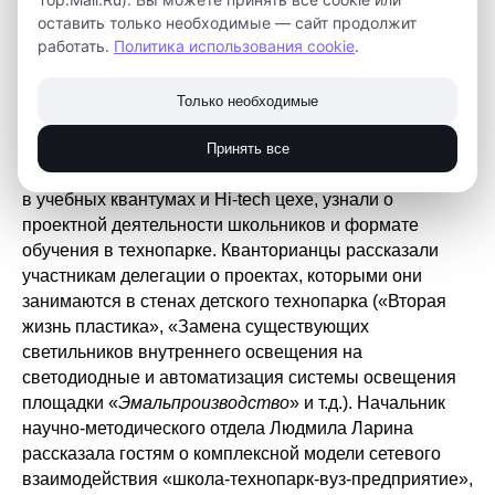
центра развития образования Карагандинской
оставить только необходимые — сайт продолжит
работать.
Политика использования cookie
.
области» и Яхьярова С.М., руководитель отдела
Международного центра образования «EDTECH-KZ».
Только необходимые
Гостей технопарка сопровождала Грабцевич И.Б.,
начальник Департамента общего образования
Принять все
Томской области. Представители делегации побывали
в учебных квантумах и Hi-tech цехе, узнали о
проектной деятельности школьников и формате
обучения в технопарке. Кванторианцы рассказали
участникам делегации о проектах, которыми они
занимаются в стенах детского технопарка («Вторая
жизнь пластика», «Замена существующих
светильников внутреннего освещения на
светодиодные и автоматизация системы освещения
площадки «
Эмальпроизводство
» и т.д.). Начальник
научно-методического отдела Людмила Ларина
рассказала гостям о комплексной модели сетевого
взаимодействия «школа-технопарк-вуз-предприятие»,