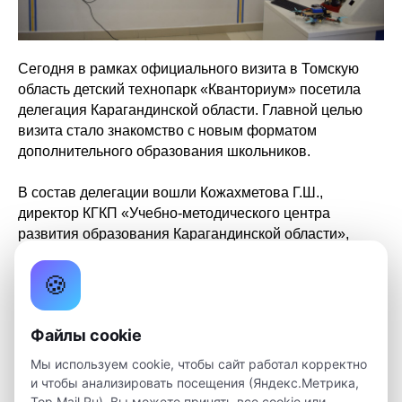
Сегодня в рамках официального визита в Томскую
область детский технопарк «Кванториум» посетила
делегация Карагандинской области. Главной целью
визита стало знакомство с новым форматом
дополнительного образования школьников.
В состав делегации вошли Кожахметова Г.Ш.,
директор КГКП «Учебно-методического центра
развития образования Карагандинской области»,
Сыздыков М.Ж., директор регионального научно-
практического центра «Сарыарқа Дарыны»,
🍪
Бейсенбаев Г.Б., генеральный директор
Международного центра образования «EDTECH-KZ»,
Файлы cookie
Лебедев В.Р., директор представительства
международной ассоциации «Worlddidac» в
Мы используем cookie, чтобы сайт работал корректно
Казахстане и странах СНГ, Асакаева Д.С.,
и чтобы анализировать посещения (Яндекс.Метрика,
заместитель директора КГКП «Учебно-методического
Top.Mail.Ru). Вы можете принять все cookie или