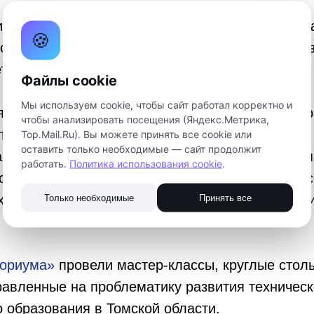
няли участие представители более 20 образов
🍪
ской области – педагоги дополнительного обра
тники, методисты и руководители.
Файлы cookie
Мы используем cookie, чтобы сайт работал корректно и
я прошли в пространстве
«Точка кипения»
. С п
чтобы анализировать посещения (Яндекс.Метрика,
ли председатель комитета общего образования
Top.Mail.Ru). Вы можете принять все cookie или
оставить только необходимые — сайт продолжит
ния Томской области Евгений Валерьевич Степ
работать.
Политика использования cookie
.
еститель директора ФГБОУ ДО ФЦДО, куратор 
х программ дополнительного образования техн
Только необходимые
Принять все
.
ториума»
провели мастер-классы, круглые столы
равленные на проблематику развития техническ
 образования в Томской области.