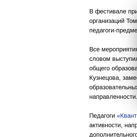
В фестивале при
организаций Том
педагоги-предме
Все мероприяти
словом выступи
общего образова
Кузнецова, зам
образовательны
направленности
Педагоги
«Кван
активности, нап
дополнительного