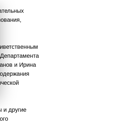
ательных
зования,
риветственным
 Департамента
анов и Ирина
содержания
ической
 и другие
ого