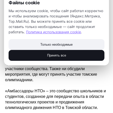
Файлы cookie
Мы используем cookie, чтобы сайт работал корректно
и чтобы анализировать посещения (Яндекс.Метрика,
Top.Mail.Ru). Вы можете принять все cookie или
оставить только необходимые — сайт продолжит
В «Кванториуме» состоялась апрельская встреча
работать.
Политика использования cookie
.
«амбассадоров НТО» – активистов олимпиады.
Мероприятие прошло в формате проектной сессии.
Только необходимые
Школьники внесли предложения по созданию «Устава
Принять все
амбассадоров НТО». Ребята предложили новые
традиции и правила, которых будут придерживаться
участники сообщества. Также ни обсудили
мероприятия, где могут принять участие томские
олимпиадники.
«Амбассадоры НТО» – это сообщество школьников и
студентов, созданное для передачи опыта в области
технологических проектов и продвижения
олимпиадного движения НТО в Томской области.