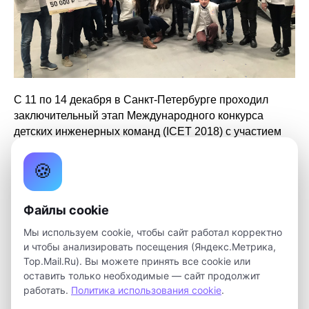
С 11 по 14 декабря в Санкт-Петербурге проходил
заключительный этап Международного конкурса
детских инженерных команд (ICET 2018) с участием
томских школьников.
🍪
Обучающиеся детского технопарка «Кванториум»
вышли в финал с проектом по направлению «Дрон-
Файлы cookie
исследователь». Несколько месяцев Даниил Руфин,
Эльчин Гафаров и Игорь Сидорин под руководством
Мы используем cookie, чтобы сайт работал корректно
педагогов Елены Селиверстовой и Виктории
и чтобы анализировать посещения (Яндекс.Метрика,
Трубицыной разрабатывали автономно управляемый
Top.Mail.Ru). Вы можете принять все cookie или
квадрокоптер. В Санкт-Петербурге команда получила
оставить только необходимые — сайт продолжит
работать.
Политика использования cookie
.
новое задание, которое необходимо было выполнить
в финальном туре. Ребята рассказали, что задание