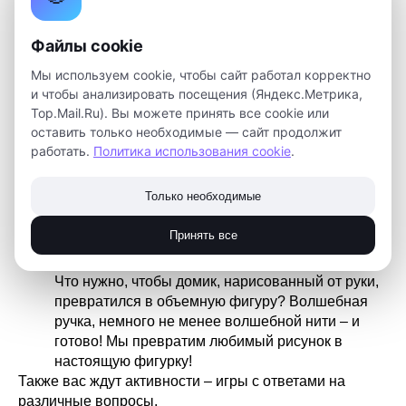
Файлы cookie
Мы используем cookie, чтобы сайт работал корректно
и чтобы анализировать посещения (Яндекс.Метрика,
Top.Mail.Ru). Вы можете принять все cookie или
оставить только необходимые — сайт продолжит
работать.
Политика использования cookie
.
Мы проведем интенсивы по профессиям:
Специалист по ракетным установкам: собираем
Только необходимые
мини ракету. Вы сможете сделать миниатюрную
пневматическую ракету и узнаете, по какому
Принять все
принципу перемещаются космические аппараты
3D художник: от плоскости к объемным фигурам.
Что нужно, чтобы домик, нарисованный от руки,
превратился в объемную фигуру? Волшебная
ручка, немного не менее волшебной нити – и
готово! Мы превратим любимый рисунок в
настоящую фигурку!
Также вас ждут активности – игры с ответами на
различные вопросы.