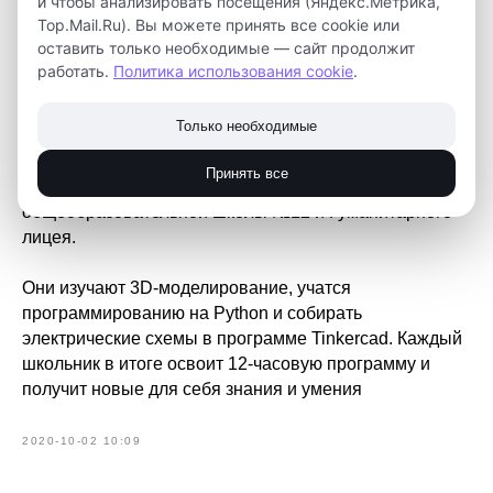
и чтобы анализировать посещения (Яндекс.Метрика,
Чем занимаются ребята на уроках технологии?
Top.Mail.Ru). Вы можете принять все cookie или
оставить только необходимые — сайт продолжит
Второй год в детском технопарке "Кванториум"
работать.
Политика использования cookie
.
проходят уроки технологии, на которых ребята из
школ города Томска получают современные
Только необходимые
компетенции.
Принять все
Сейчас у нас занимаются ребята из средней
общеобразовательной школы №12 и Гуманитарного
лицея.
Они изучают 3D-моделирование, учатся
программированию на Python и собирать
электрические схемы в программе Tinkercad. Каждый
школьник в итоге освоит 12-часовую программу и
получит новые для себя знания и умения
2020-10-02 10:09