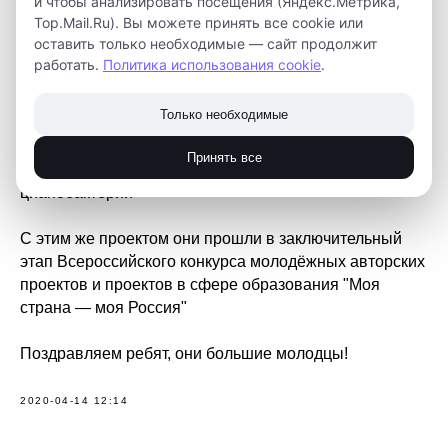
и чтобы анализировать посещения (Яндекс.Метрика,
Ещё одна команда кванторианцев выступила со
Top.Mail.Ru). Вы можете принять все cookie или
своим проектом на XXII Международной конференции
оставить только необходимые — сайт продолжит
научно-технических работ школьников «Старт в
работать.
Политика использования cookie
.
Науку» МФТИ
Только необходимые
Команда B.E.T. в составе Копцева Данилы, Бакшеева
Артёма и Кабанова Даниила защитили свой проект
Принять все
реактора, вырабатывающего кислород с помощью
цианобактерий
С этим же проектом они прошли в заключительный
этап Всероссийского конкурса молодёжных авторских
проектов и проектов в сфере образования "Моя
страна — моя Россия"
Поздравляем ребят, они большие молодцы!
2020-04-14 12:14