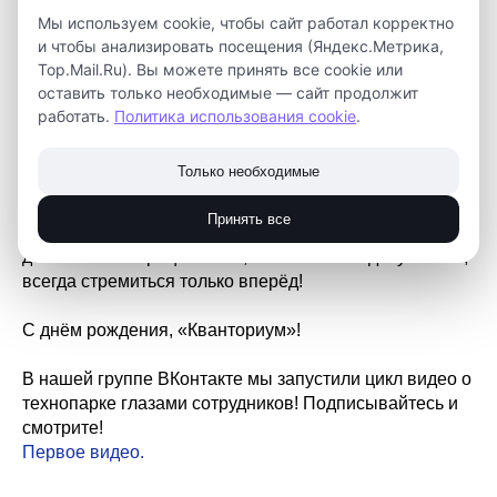
Мы используем cookie, чтобы сайт работал корректно
и чтобы анализировать посещения (Яндекс.Метрика,
Top.Mail.Ru). Вы можете принять все cookie или
оставить только необходимые — сайт продолжит
работать.
Политика использования cookie
.
Ровно 8 лет назад был открыт детский технопарк
Только необходимые
«Кванториум» в Томской области.
Принять все
От всей нашей дружной команды желаем технопарку
дальнейшего процветания, больших побед и успехов,
всегда стремиться только вперёд!
С днём рождения, «Кванториум»!
В нашей группе ВКонтакте мы запустили цикл видео о
технопарке глазами сотрудников! Подписывайтесь и
смотрите!
Первое видео.