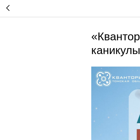
«Квантор
каникул