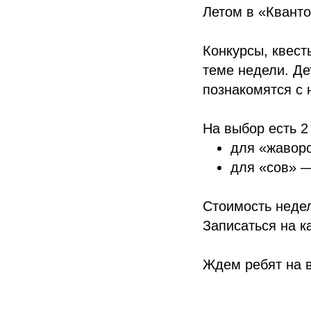
Летом в «Кванто
Конкурсы, квест
теме недели. Де
познакомятся с 
На выбор есть 2
для «жаворо
для «сов» —
Стоимость недел
Записаться на к
Ждем ребят на 