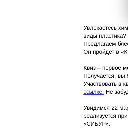
Увлекаетесь хим
виды пластика?
Предлагаем блес
Он пройдет в «К
Квиз – первое 
Получается, вы 
Участвовать в к
ссылке.
Не забуд
Увидимся 22 мар
реализуется пр
«СИБУР».