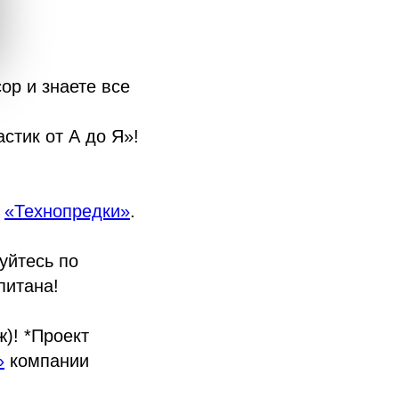
ор и знаете все
стик от А до Я»!
а
«Технопредки»
.
уйтесь по
питана!
ж)! *Проект
»
компании