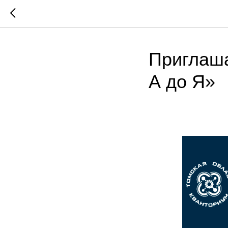
Приглаша
А до Я»