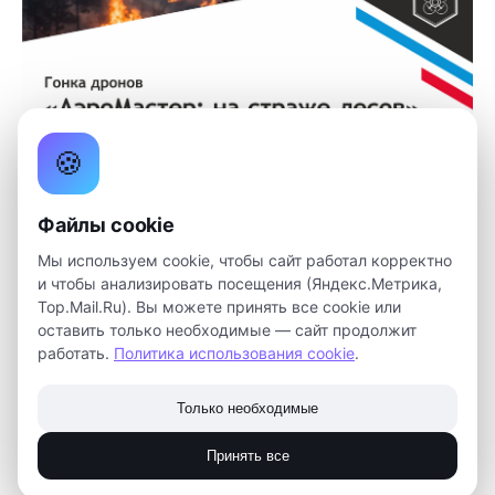
🍪
Детский технопарк «Кванториум» совместно с
региональным отделением Федерации гонок Дронов
Файлы cookie
приглашают всех юных пилотов и энтузиастов на
Мы используем cookie, чтобы сайт работал корректно
открытые региональные соревнования «Формула
и чтобы анализировать посещения (Яндекс.Метрика,
взлета»!
Top.Mail.Ru). Вы можете принять все cookie или
оставить только необходимые — сайт продолжит
Соревнования проводятся в классе 65–75 мм,
работать.
Политика использования cookie
.
участие на собственных дронах
Только необходимые
6 декабря, в 11:00
Принять все
НПЦ БАС, г. Томск, ул. Ивановского, 4/3, стр. 1