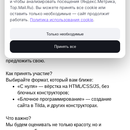
и чтобы анализировать посещения (Яндекс.Метрика,
то личная история!
Top.Mail.Ru). Вы можете принять все cookie или
Приглашаем принять участие в региональном
оставить только необходимые — сайт продолжит
конкурсе интернет-проектов «Страницы памяти»!
работать.
Политика использования cookie
.
Ваша задача состоит в том, чтобы создать
Только необходимые
одностраничный веб-сайт, посвящённый одному
событию Великой Отечественной войны 1941–1945
Принять все
годов. Вы можете выбрать любую дату из списка в
Положении (от начала войны до Парада Победы) или
предложить свою.
Как принять участие?
Выбирайте формат, который вам ближе:
«С нуля» — вёрстка на HTML/CSS/JS, без
блочных конструкторов;
«Блочное программирование» — создание
сайта в Tilda, и других конструкторах.
Что важно?
Мы будем оценивать не только красоту, но и