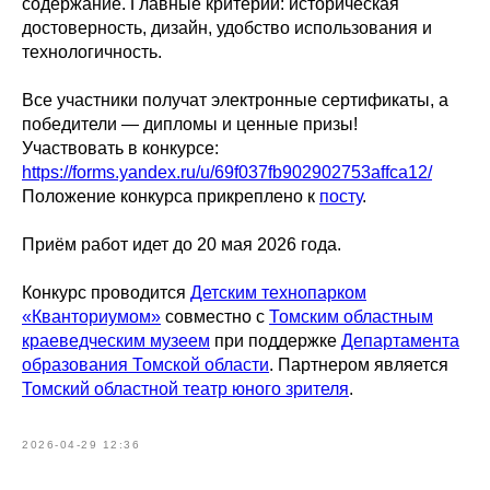
содержание. Главные критерии: историческая
достоверность, дизайн, удобство использования и
технологичность.
Все участники получат электронные сертификаты, а
победители — дипломы и ценные призы!
Участвовать в конкурсе:
https://forms.yandex.ru/u/69f037fb902902753affca12/
Положение конкурса прикреплено к
посту
.
Приём работ идет до 20 мая 2026 года.
Конкурс проводится
Детским технопарком
«Кванториумом»
совместно с
Томским областным
краеведческим музеем
при поддержке
Департамента
образования Томской области
. Партнером является
Томский областной театр юного зрителя
.
2026-04-29 12:36