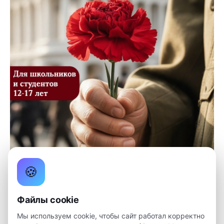
🍪
Файлы cookie
Великая Отечественная война - это не просто даты в
Мы используем cookie, чтобы сайт работал корректно
учебнике. Это миллионы судеб, и за каждой стоит чья-