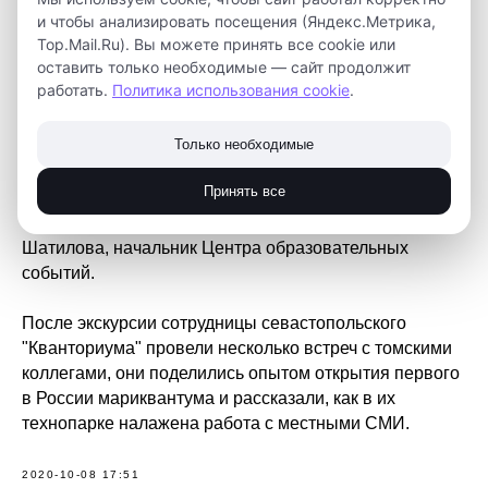
и чтобы анализировать посещения (Яндекс.Метрика,
"Кванториума" г.Севастополь.
Top.Mail.Ru). Вы можете принять все cookie или
оставить только необходимые — сайт продолжит
Анастасия Вакарчук, заместитель директора по
работать.
Политика использования cookie
.
работе с федеральным оператором и партнёрами, и
Екатерина Падяш, заместитель директора по
Только необходимые
общественно-массовой работе, приехали в Томск
впервые.
Принять все
Экскурсию по технопарку для них провела Зарина
Шатилова, начальник Центра образовательных
событий.
После экскурсии сотрудницы севастопольского
"Кванториума" провели несколько встреч с томскими
коллегами, они поделились опытом открытия первого
в России мариквантума и рассказали, как в их
технопарке налажена работа с местными СМИ.
2020-10-08 17:51