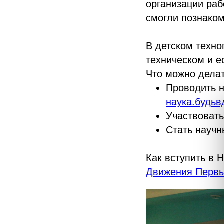
организации раб
смогли познаком
В детском техно
техническом и е
Что можно делат
Проводить н
наука.будь
Участвовать
Стать науч
Как вступить в
Движения Первы