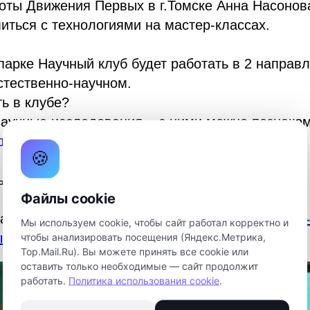
оты Движения Первых в г.Томске Анна Насонов
иться с технологиями на мастер-классах.
парке Научный клуб будет работать в 2 направл
стественно-научном.
ь в клубе?
аучные исследования – с ними можно познаком
вдвижении.рф
🍪
 в конкурсах
ными волонтерами
Файлы cookie
 Научный клуб? Пишите администраторам
Первич
Мы используем cookie, чтобы сайт работал корректно и
х «Кванториума»
чтобы анализировать посещения (Яндекс.Метрика,
Top.Mail.Ru). Вы можете принять все cookie или
оставить только необходимые — сайт продолжит
работать.
Политика использования cookie
.