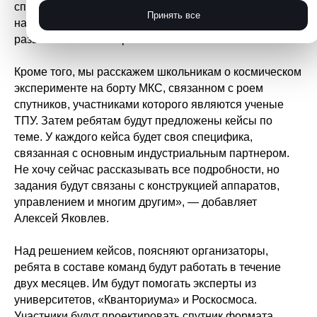
спутники, в чем смысл и задача проекта "Рой
Принять все
наноспутников", как вообще появилась эта идея, как
развивается это направление.
Кроме того, мы расскажем школьникам о космическом
эксперименте на борту МКС, связанном с роем
спутников, участниками которого являются ученые
ТПУ. Затем ребятам будут предложены кейсы по
теме. У каждого кейса будет своя специфика,
связанная с основным индустриальным партнером.
Не хочу сейчас рассказывать все подробности, но
задания будут связаны с конструкцией аппаратов,
управлением и многим другим», — добавляет
Алексей Яковлев.
Над решением кейсов, поясняют организаторы,
ребята в составе команд будут работать в течение
двух месяцев. Им будут помогать эксперты из
университетов, «Кванториума» и Роскосмоса.
Участники будут проектировать спутник формата