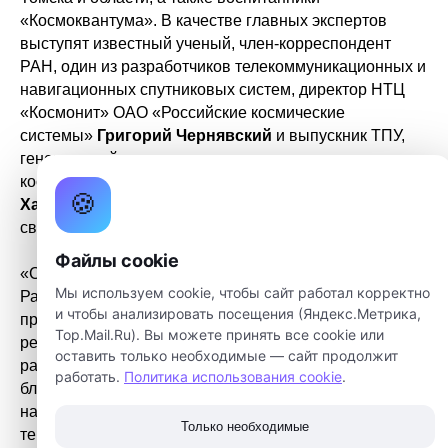
«Космоквантума». В качестве главных экспертов
выступят известный ученый, член-корреспондент
РАН, один из разработчиков телекоммуникационных и
навигационных спутниковых систем, директор НТЦ
«Космонит» ОАО «Российские космические
системы»
Григорий Чернявский
и выпускник ТПУ,
генеральный конструктор автоматических
космических систем и комплексов Роскосмоса
Виктор
🍪
Хартов
. Во время мероприятия будет организована
связь с космонавтами МКС.
Файлы cookie
«Сам проект теперь будет проходить по другой схеме.
Мы используем cookie, чтобы сайт работал корректно
Разработана дополнительная образовательная
и чтобы анализировать посещения (Яндекс.Метрика,
программа "Рой наноспутников", пройдя которую
Top.Mail.Ru). Вы можете принять все cookie или
ребята получат удостоверения гособразца. Поэтому
оставить только необходимые — сайт продолжит
работа будет проходить в несколько этапов. Первый
работать.
Политика использования cookie
.
блок будет вводным. Здесь ребята узнают, почему
надо изучать космос, почему выбрана именно такая
Только необходимые
тема, как нам могут и должны помогать малые