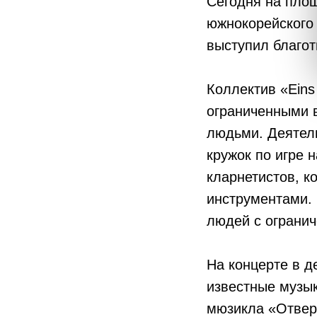
Сегодня на площ
южнокорейского 
выступил благо
Коллектив «Eins
ограниченными 
людьми. Деятель
кружок по игре 
кларнетистов, к
инструментами. 
людей с ограни
На концерте в д
известные музык
мюзикла «Отверж