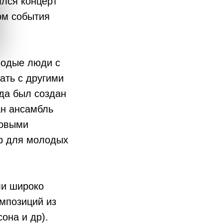
ялся концерт
ом события
лодые люди с
ать с другими
гда был создан
ан ансамбль
ховыми
тр для молодых
ли широко
омпозиций из
она и др).