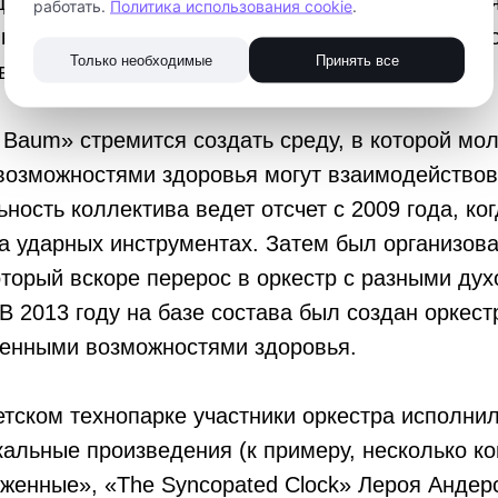
адке детского технопарка «Кванториум» состо
работать.
Политика использования cookie
.
камерного оркестра «Eins Baum». Организатор
Только необходимые
Принять все
творительный фонд «Меркурия».
 Baum» стремится создать среду, в которой мо
возможностями здоровья могут взаимодействов
ность коллектива ведет отсчет с 2009 года, ко
на ударных инструментах. Затем был организов
оторый вскоре перерос в оркестр с разными ду
В 2013 году на базе состава был создан оркес
ченными возможностями здоровья.
етском технопарке участники оркестра исполни
альные произведения (к примеру, несколько к
енные», «The Syncopated Clock» Лероя Андерс