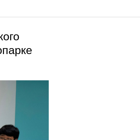
кого
опарке