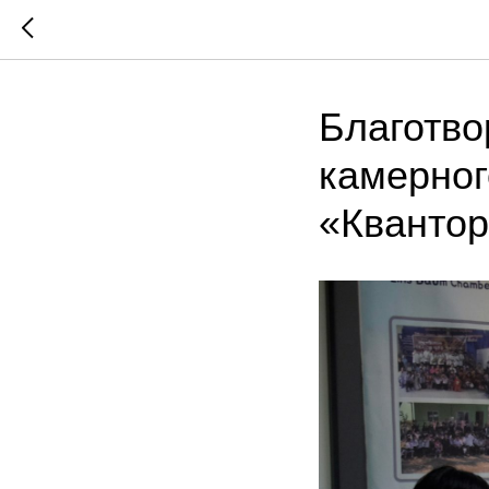
Благотво
камерног
«Кванто