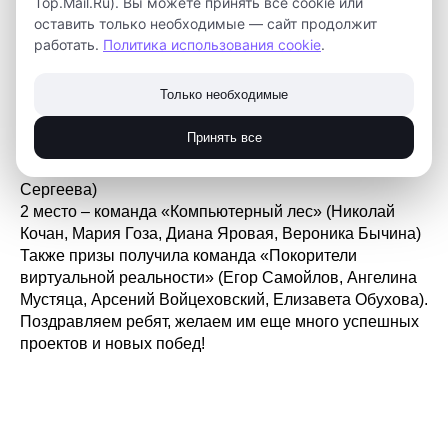
Top.Mail.Ru). Вы можете принять все cookie или
оставить только необходимые — сайт продолжит
работать.
Политика использования cookie
.
Мы готовы объявить результаты хакатона наших
Только необходимые
юных дизайнеров.
Победители:
Принять все
1 место – команда «Убежище техножителей» (Алина
Сидорова, Анна Михайлова, Мария Ротарь, Мелания
Сергеева)
2 место – команда «Компьютерный лес» (Николай
Кочан, Мария Гоза, Диана Яровая, Вероника Бычина)
Также призы получила команда «Покорители
виртуальной реальности» (Егор Самойлов, Ангелина
Мустяца, Арсений Войцеховский, Елизавета Обухова).
Поздравляем ребят, желаем им еще много успешных
проектов и новых побед!