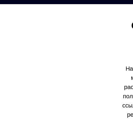
На
ра
пол
ссы
р