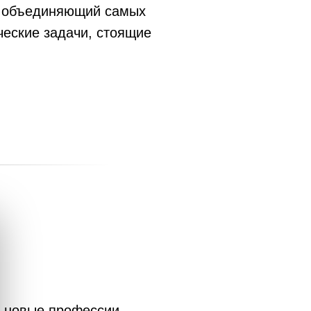
т, объединяющий самых
ческие задачи, стоящие
в новые профессии.