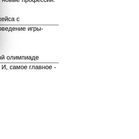
кейса с
оведение игры-
кой олимпиаде
 И, самое главное -