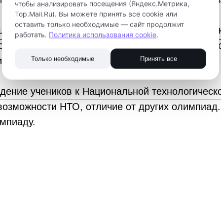
чтобы анализировать посещения (Яндекс.Метрика,
Top.Mail.Ru). Вы можете принять все cookie или
оставить только необходимые — сайт продолжит
ционного момента через решение прикладного 
работать.
Политика использования cookie
.
нентами (или – в отсутствие расходников – пр
Только необходимые
Принять все
ины и т.п. интерактивного мероприятия).
едение учеников к Национальной технологичес
 возможности НТО, отличие от других олимпиад.
мпиаду.