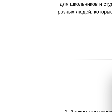
для школьников и сту
разных людей, которые
1. Знакомство учен