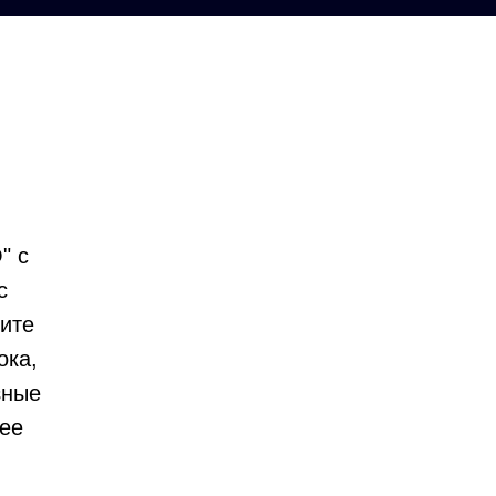
" с
с
ите
ока,
зные
ее