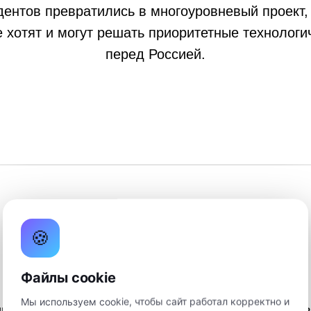
дентов превратились в многоуровневый проек
 хотят и могут решать приоритетные технологи
перед Россией.
🍪
Цели
урока
НТО
Файлы cookie
Мы используем cookie, чтобы сайт работал корректно и
иков с современными технологиями, введение 